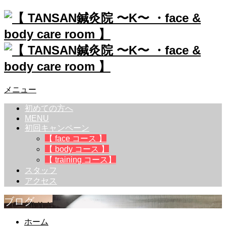
メニュー
初めての方へ
MENU
初回キャンペーン
【 face コース 】
【 body コース 】
【 training コース】
スタッフ
アクセス
ブログ
ホーム