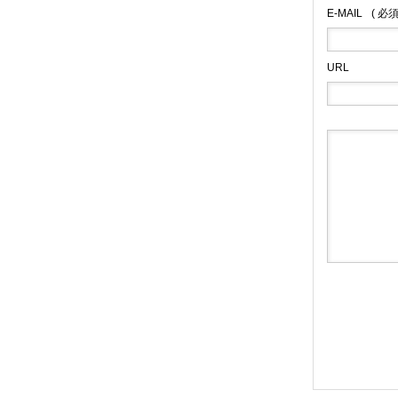
E-MAIL
( 必
URL