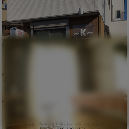
【 患者様の声 】
TANSAN鍼灸院 〜K〜
〒334-0003 埼玉県川口市坂下町1-11-4