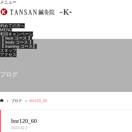
メニュー
初めての方へ
MENU
初回キャンペーン
【 face コース 】
【 body コース 】
【 training コース】
スタッフ
アクセス
ブログ
ブログ
bnr120_60
ム
bnr120_60
2023.02.3