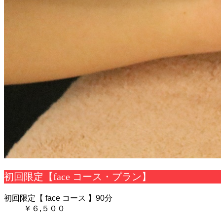
初回限定【face コース・プラン】
初回限定【 face コース 】90分
￥６,５００