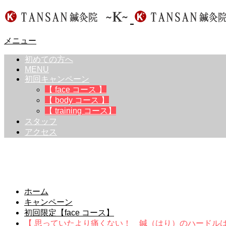
メニュー
初めての方へ
MENU
初回キャンペーン
【 face コース 】
【 body コース 】
【 training コース】
スタッフ
アクセス
キャンペーン
ホーム
キャンペーン
初回限定【face コース】
【 思っていたより痛くない！ 鍼（はり）のハードルは